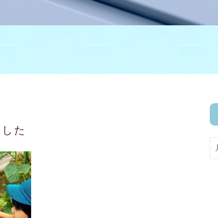
ました
ア
ー
カ
イ
ブ